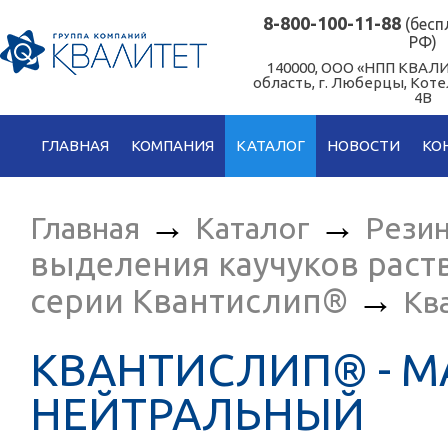
8-800-100-11-88
(бесп
РФ)
140000, ООО «НПП КВАЛИ
область, г. Люберцы, Кот
4В
ГЛАВНАЯ
КОМПАНИЯ
КАТАЛОГ
НОВОСТИ
КО
→
→
Главная
Каталог
Рези
выделения каучуков рас
→
серии Квантислип®
Кв
КВАНТИСЛИП® - М
НЕЙТРАЛЬНЫЙ