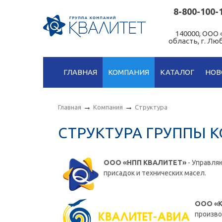
8-800-100-
140000, ООО
область, г. Л
ГЛАВНАЯ
КОМПАНИЯ
КАТАЛОГ
НОВ
→
→
Главная
Компания
Структура
СТРУКТУРА ГРУППЫ 
ООО «НПП КВАЛИТЕТ»
- Управля
присадок и технических масел.
ООО «
произво